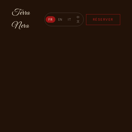
Terra
中
RÉSERVER
FR
EN
IT
文
Nera